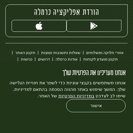
הורדת אפליקציה כרמלה
אזורי חלוקה ומשלוחים
שאלות ותשובות נפוצות
תקנון האתר
תקנון מועדון לקוחות
אודות כרמלה
דרושים
נגישות
כרמלה לעסקים
בקשה להסרת חשבון
הבלוג של כרמלה
אנחנו מעריכים את הפרטיות שלך
לצפייה בעדכון מדיניות פרטיות
אנחנו משתמשים בקבצי עוגיות כדי לשפר את חוויית הגלישה
עיצוב:
3bears
פיתוח:
Quatro
שלך. המשך שימוש באתר מהווה הסכמה בהתאם למדיניות.
שימו לב לעדכון
במדיניות הפרטיות
של האתר.
אישור
0
שחזור הזמנה
צריכים עזרה?
מבצעים
כל המוצרים