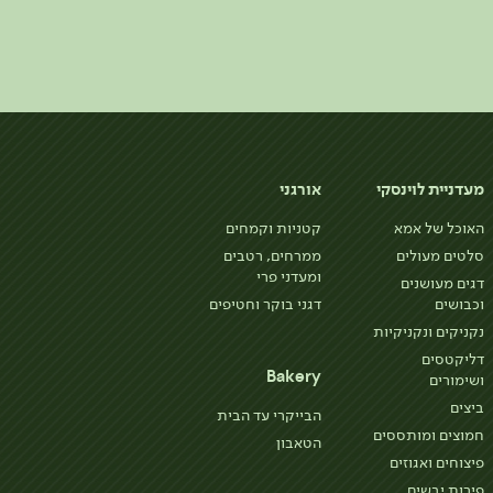
מעדניית לוינסקי
אורגני
האוכל של אמא
קטניות וקמחים
סלטים מעולים
ממרחים, רטבים
ומעדני פרי
דגים מעושנים
וכבושים
דגני בוקר וחטיפים
נקניקים ונקניקיות
דליקטסים
Bakery
ושימורים
ביצים
הבייקרי עד הבית
חמוצים ומותססים
הטאבון
פיצוחים ואגוזים
פירות יבשים