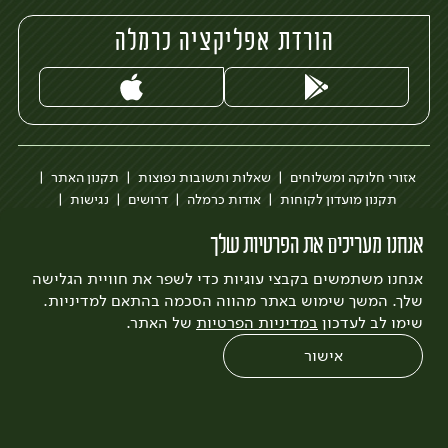
הורדת אפליקציה כרמלה
אזורי חלוקה ומשלוחים
שאלות ותשובות נפוצות
תקנון האתר
תקנון מועדון לקוחות
אודות כרמלה
דרושים
נגישות
כרמלה לעסקים
בקשה להסרת חשבון
הבלוג של כרמלה
אנחנו מעריכים את הפרטיות שלך
לצפייה בעדכון מדיניות פרטיות
אנחנו משתמשים בקבצי עוגיות כדי לשפר את חוויית הגלישה
עיצוב:
3bears
פיתוח:
Quatro
שלך. המשך שימוש באתר מהווה הסכמה בהתאם למדיניות.
שימו לב לעדכון
במדיניות הפרטיות
של האתר.
אישור
0
שחזור הזמנה
צריכים עזרה?
מבצעים
כל המוצרים