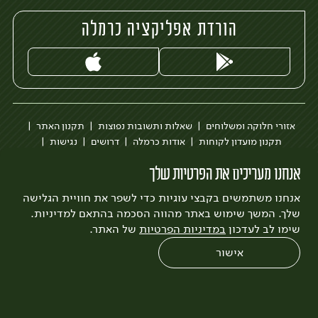
הורדת אפליקציה כרמלה
אזורי חלוקה ומשלוחים
שאלות ותשובות נפוצות
תקנון האתר
תקנון מועדון לקוחות
אודות כרמלה
דרושים
נגישות
כרמלה לעסקים
בקשה להסרת חשבון
הבלוג של כרמלה
אנחנו מעריכים את הפרטיות שלך
לצפייה בעדכון מדיניות פרטיות
אנחנו משתמשים בקבצי עוגיות כדי לשפר את חוויית הגלישה
עיצוב:
3bears
פיתוח:
Quatro
שלך. המשך שימוש באתר מהווה הסכמה בהתאם למדיניות.
שימו לב לעדכון
במדיניות הפרטיות
של האתר.
אישור
0
שחזור הזמנה
צריכים עזרה?
מבצעים
כל המוצרים