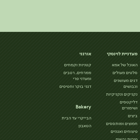
מעדניית לוינסקי
אורגני
האוכל של אמא
קטניות וקמחים
סלטים מעולים
ממרחים, רטבים
ומעדני פרי
דגים מעושנים
וכבושים
דגני בוקר וחטיפים
נקניקים ונקניקיות
דליקטסים
Bakery
ושימורים
ביצים
הבייקרי עד הבית
חמוצים ומותססים
הטאבון
פיצוחים ואגוזים
פירות יבשים