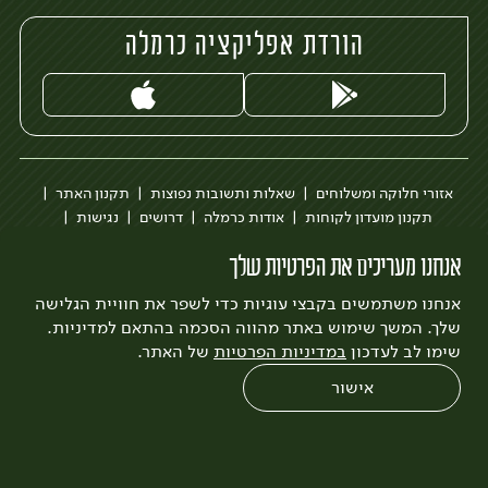
הורדת אפליקציה כרמלה
אזורי חלוקה ומשלוחים
שאלות ותשובות נפוצות
תקנון האתר
תקנון מועדון לקוחות
אודות כרמלה
דרושים
נגישות
כרמלה לעסקים
בקשה להסרת חשבון
הבלוג של כרמלה
אנחנו מעריכים את הפרטיות שלך
לצפייה בעדכון מדיניות פרטיות
אנחנו משתמשים בקבצי עוגיות כדי לשפר את חוויית הגלישה
עיצוב:
3bears
פיתוח:
Quatro
שלך. המשך שימוש באתר מהווה הסכמה בהתאם למדיניות.
שימו לב לעדכון
במדיניות הפרטיות
של האתר.
אישור
0
שחזור הזמנה
צריכים עזרה?
מבצעים
כל המוצרים