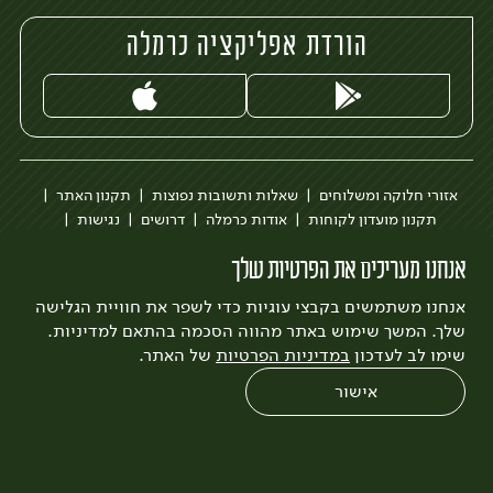
הורדת אפליקציה כרמלה
אזורי חלוקה ומשלוחים
שאלות ותשובות נפוצות
תקנון האתר
תקנון מועדון לקוחות
אודות כרמלה
דרושים
נגישות
כרמלה לעסקים
בקשה להסרת חשבון
הבלוג של כרמלה
אנחנו מעריכים את הפרטיות שלך
לצפייה בעדכון מדיניות פרטיות
אנחנו משתמשים בקבצי עוגיות כדי לשפר את חוויית הגלישה
עיצוב:
3bears
פיתוח:
Quatro
שלך. המשך שימוש באתר מהווה הסכמה בהתאם למדיניות.
שימו לב לעדכון
במדיניות הפרטיות
של האתר.
אישור
0
שחזור הזמנה
צריכים עזרה?
מבצעים
כל המוצרים