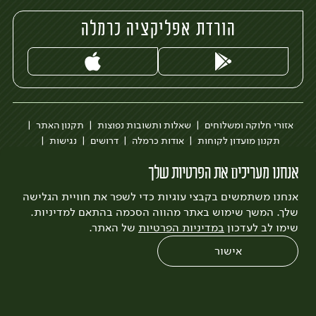
הורדת אפליקציה כרמלה
אזורי חלוקה ומשלוחים
שאלות ותשובות נפוצות
תקנון האתר
תקנון מועדון לקוחות
אודות כרמלה
דרושים
נגישות
כרמלה לעסקים
בקשה להסרת חשבון
הבלוג של כרמלה
אנחנו מעריכים את הפרטיות שלך
לצפייה בעדכון מדיניות פרטיות
אנחנו משתמשים בקבצי עוגיות כדי לשפר את חוויית הגלישה
עיצוב:
3bears
פיתוח:
Quatro
שלך. המשך שימוש באתר מהווה הסכמה בהתאם למדיניות.
שימו לב לעדכון
במדיניות הפרטיות
של האתר.
אישור
0
שחזור הזמנה
צריכים עזרה?
מבצעים
כל המוצרים