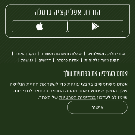
הורדת אפליקציה כרמלה
אזורי חלוקה ומשלוחים
שאלות ותשובות נפוצות
תקנון האתר
תקנון מועדון לקוחות
אודות כרמלה
דרושים
נגישות
כרמלה לעסקים
בקשה להסרת חשבון
הבלוג של כרמלה
אנחנו מעריכים את הפרטיות שלך
לצפייה בעדכון מדיניות פרטיות
אנחנו משתמשים בקבצי עוגיות כדי לשפר את חוויית הגלישה
עיצוב:
3bears
פיתוח:
Quatro
שלך. המשך שימוש באתר מהווה הסכמה בהתאם למדיניות.
שימו לב לעדכון
במדיניות הפרטיות
של האתר.
אישור
0
שחזור הזמנה
צריכים עזרה?
מבצעים
כל המוצרים