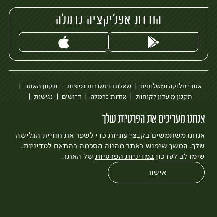
הורדת אפליקציה כרמלה
אזורי חלוקה ומשלוחים
שאלות ותשובות נפוצות
תקנון האתר
תקנון מועדון לקוחות
אודות כרמלה
דרושים
נגישות
כרמלה לעסקים
בקשה להסרת חשבון
הבלוג של כרמלה
אנחנו מעריכים את הפרטיות שלך
לצפייה בעדכון מדיניות פרטיות
אנחנו משתמשים בקבצי עוגיות כדי לשפר את חוויית הגלישה
עיצוב:
3bears
פיתוח:
Quatro
שלך. המשך שימוש באתר מהווה הסכמה בהתאם למדיניות.
שימו לב לעדכון
במדיניות הפרטיות
של האתר.
אישור
0
שחזור הזמנה
צריכים עזרה?
מבצעים
כל המוצרים