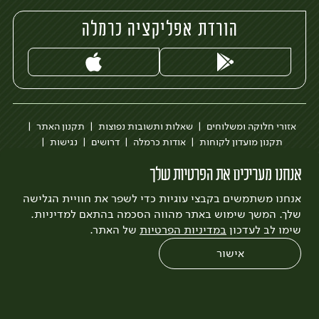
הורדת אפליקציה כרמלה
אזורי חלוקה ומשלוחים
שאלות ותשובות נפוצות
תקנון האתר
תקנון מועדון לקוחות
אודות כרמלה
דרושים
נגישות
כרמלה לעסקים
בקשה להסרת חשבון
הבלוג של כרמלה
אנחנו מעריכים את הפרטיות שלך
לצפייה בעדכון מדיניות פרטיות
אנחנו משתמשים בקבצי עוגיות כדי לשפר את חוויית הגלישה
עיצוב:
3bears
פיתוח:
Quatro
שלך. המשך שימוש באתר מהווה הסכמה בהתאם למדיניות.
שימו לב לעדכון
במדיניות הפרטיות
של האתר.
אישור
0
שחזור הזמנה
צריכים עזרה?
מבצעים
כל המוצרים