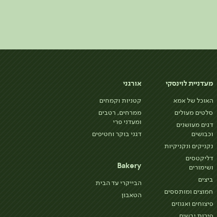
מעדניית לוינסקי
אורגני
האוכל של אמא
קטניות וקמחים
סלטים מעולים
ממרחים, רטבים
ומעדני פרי
דגים מעושנים
וכבושים
דגני בוקר וחטיפים
נקניקים ונקניקיות
דליקטסים
Bakery
ושימורים
ביצים
הבייקרי עד הבית
חמוצים ומותססים
הטאבון
פיצוחים ואגוזים
פירות יבשים