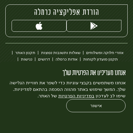
הורדת אפליקציה כרמלה
אזורי חלוקה ומשלוחים
שאלות ותשובות נפוצות
תקנון האתר
תקנון מועדון לקוחות
אודות כרמלה
דרושים
נגישות
כרמלה לעסקים
בקשה להסרת חשבון
הבלוג של כרמלה
אנחנו מעריכים את הפרטיות שלך
לצפייה בעדכון מדיניות פרטיות
אנחנו משתמשים בקבצי עוגיות כדי לשפר את חוויית הגלישה
עיצוב:
3bears
פיתוח:
Quatro
שלך. המשך שימוש באתר מהווה הסכמה בהתאם למדיניות.
שימו לב לעדכון
במדיניות הפרטיות
של האתר.
אישור
0
שחזור הזמנה
צריכים עזרה?
מבצעים
כל המוצרים