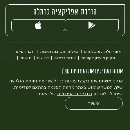
הורדת אפליקציה כרמלה
אזורי חלוקה ומשלוחים
שאלות ותשובות נפוצות
תקנון האתר
תקנון מועדון לקוחות
אודות כרמלה
דרושים
נגישות
כרמלה לעסקים
בקשה להסרת חשבון
הבלוג של כרמלה
אנחנו מעריכים את הפרטיות שלך
לצפייה בעדכון מדיניות פרטיות
אנחנו משתמשים בקבצי עוגיות כדי לשפר את חוויית הגלישה
עיצוב:
3bears
פיתוח:
Quatro
שלך. המשך שימוש באתר מהווה הסכמה בהתאם למדיניות.
שימו לב לעדכון
במדיניות הפרטיות
של האתר.
אישור
0
שחזור הזמנה
צריכים עזרה?
מבצעים
כל המוצרים