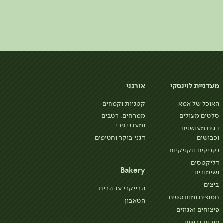
מעדניית לוינסקי
אורגני
האוכל של אמא
קטניות וקמחים
סלטים מעולים
ממרחים, רטבים
ומעדני פרי
דגים מעושנים
וכבושים
דגני בוקר וחטיפים
נקניקים ונקניקיות
דליקטסים
Bakery
ושימורים
ביצים
הבייקרי עד הבית
חמוצים ומותססים
הטאבון
פיצוחים ואגוזים
פירות יבשים