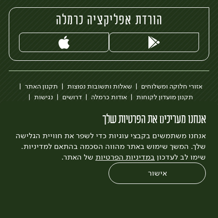
הורדת אפליקציה כרמלה
אזורי חלוקה ומשלוחים
שאלות ותשובות נפוצות
תקנון האתר
תקנון מועדון לקוחות
אודות כרמלה
דרושים
נגישות
כרמלה לעסקים
בקשה להסרת חשבון
הבלוג של כרמלה
אנחנו מעריכים את הפרטיות שלך
לצפייה בעדכון מדיניות פרטיות
אנחנו משתמשים בקבצי עוגיות כדי לשפר את חוויית הגלישה
עיצוב:
3bears
פיתוח:
Quatro
שלך. המשך שימוש באתר מהווה הסכמה בהתאם למדיניות.
שימו לב לעדכון
במדיניות הפרטיות
של האתר.
אישור
0
שחזור הזמנה
צריכים עזרה?
מבצעים
כל המוצרים