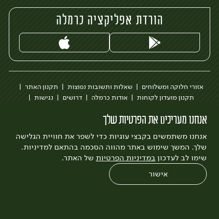
הורדת אפליקציה כרמלה
אזורי חלוקה ומשלוחים
שאלות ותשובות נפוצות
תקנון האתר
תקנון מועדון לקוחות
אודות כרמלה
דרושים
נגישות
כרמלה לעסקים
בקשה להסרת חשבון
הבלוג של כרמלה
אנחנו מעריכים את הפרטיות שלך
לצפייה בעדכון מדיניות פרטיות
אנחנו משתמשים בקבצי עוגיות כדי לשפר את חוויית הגלישה
עיצוב:
3bears
פיתוח:
Quatro
שלך. המשך שימוש באתר מהווה הסכמה בהתאם למדיניות.
שימו לב לעדכון
במדיניות הפרטיות
של האתר.
אישור
0
שחזור הזמנה
צריכים עזרה?
מבצעים
כל המוצרים