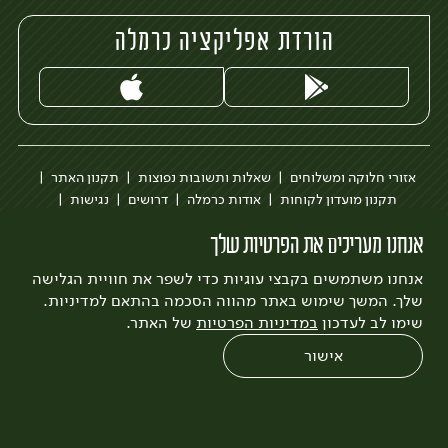
הורדת אפליקציה כרמלה
אזורי חלוקה ומשלוחים
שאלות ותשובות נפוצות
תקנון האתר
תקנון מועדון לקוחות
אודות כרמלה
דרושים
נגישות
כרמלה לעסקים
בקשה להסרת חשבון
הבלוג של כרמלה
אנחנו מעריכים את הפרטיות שלך
לצפייה בעדכון מדיניות פרטיות
אנחנו משתמשים בקבצי עוגיות כדי לשפר את חוויית הגלישה
עיצוב:
3bears
פיתוח:
Quatro
שלך. המשך שימוש באתר מהווה הסכמה בהתאם למדיניות.
שימו לב לעדכון
במדיניות הפרטיות
של האתר.
אישור
0
שחזור הזמנה
צריכים עזרה?
מבצעים
כל המוצרים