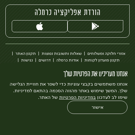
הורדת אפליקציה כרמלה
אזורי חלוקה ומשלוחים
שאלות ותשובות נפוצות
תקנון האתר
תקנון מועדון לקוחות
אודות כרמלה
דרושים
נגישות
כרמלה לעסקים
בקשה להסרת חשבון
הבלוג של כרמלה
אנחנו מעריכים את הפרטיות שלך
לצפייה בעדכון מדיניות פרטיות
אנחנו משתמשים בקבצי עוגיות כדי לשפר את חוויית הגלישה
עיצוב:
3bears
פיתוח:
Quatro
שלך. המשך שימוש באתר מהווה הסכמה בהתאם למדיניות.
שימו לב לעדכון
במדיניות הפרטיות
של האתר.
אישור
0
שחזור הזמנה
צריכים עזרה?
מבצעים
כל המוצרים