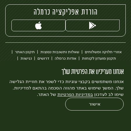
הורדת אפליקציה כרמלה
אזורי חלוקה ומשלוחים
שאלות ותשובות נפוצות
תקנון האתר
תקנון מועדון לקוחות
אודות כרמלה
דרושים
נגישות
כרמלה לעסקים
בקשה להסרת חשבון
הבלוג של כרמלה
אנחנו מעריכים את הפרטיות שלך
לצפייה בעדכון מדיניות פרטיות
אנחנו משתמשים בקבצי עוגיות כדי לשפר את חוויית הגלישה
עיצוב:
3bears
פיתוח:
Quatro
שלך. המשך שימוש באתר מהווה הסכמה בהתאם למדיניות.
שימו לב לעדכון
במדיניות הפרטיות
של האתר.
אישור
0
שחזור הזמנה
צריכים עזרה?
מבצעים
כל המוצרים