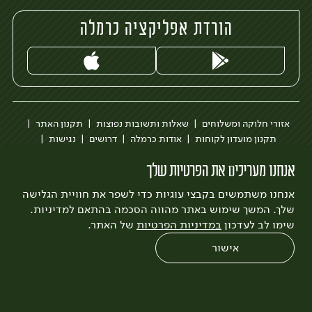
הורדת אפליקציה כרמלה
אזורי חלוקה ומשלוחים
שאלות ותשובות נפוצות
תקנון האתר
תקנון מועדון לקוחות
אודות כרמלה
דרושים
נגישות
כרמלה לעסקים
בקשה להסרת חשבון
הבלוג של כרמלה
אנחנו מעריכים את הפרטיות שלך
לצפייה בעדכון מדיניות פרטיות
אנחנו משתמשים בקבצי עוגיות כדי לשפר את חוויית הגלישה
עיצוב:
3bears
פיתוח:
Quatro
שלך. המשך שימוש באתר מהווה הסכמה בהתאם למדיניות.
שימו לב לעדכון
במדיניות הפרטיות
של האתר.
אישור
0
שחזור הזמנה
צריכים עזרה?
מבצעים
כל המוצרים