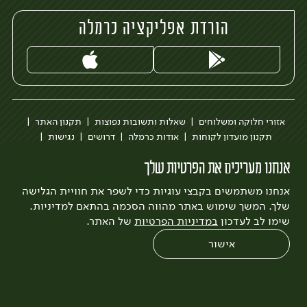
הורדת אפליקציה כרמלה
אזורי חלוקה ומשלוחים
שאלות ותשובות נפוצות
תקנון האתר
תקנון מועדון לקוחות
אודות כרמלה
דרושים
נגישות
כרמלה לעסקים
בקשה להסרת חשבון
הבלוג של כרמלה
אנחנו מעריכים את הפרטיות שלך
לצפייה בעדכון מדיניות פרטיות
אנחנו משתמשים בקבצי עוגיות כדי לשפר את חוויית הגלישה
עיצוב:
3bears
פיתוח:
Quatro
שלך. המשך שימוש באתר מהווה הסכמה בהתאם למדיניות.
שימו לב לעדכון
במדיניות הפרטיות
של האתר.
אישור
0
שחזור הזמנה
צריכים עזרה?
מבצעים
כל המוצרים