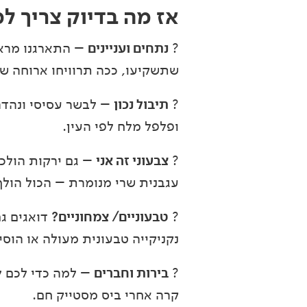
אז מה בדיוק צריך ל
?
נתחים ועניינים
– התארגנו מרא
שתשקיעו, ככה תרוויחו ארוחה 
?
תיבול נכון
ופלפל מלח לפי העין.
?
צבעוני זה אני
– גם ירקות הולכי
עגבנית שרי מנומרת – הכול הולך
?
טבעוניים/ צמחוניים?
דואגים ג
נקניקייה טבעונית מעולה או הוסיפ
?
בירות וחברים
– למה כדי לכם ל
קרה אחרי ביס מסטייק חם.