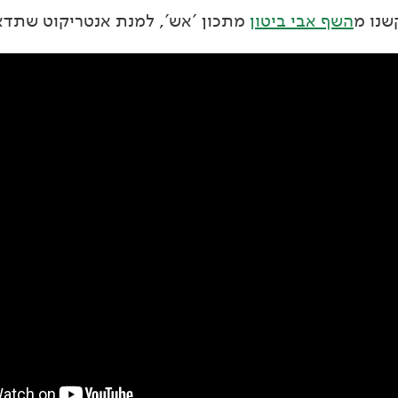
שנו מ
השף אבי ביטון
מתכון 'אש', למנת אנטריקוט שתדא