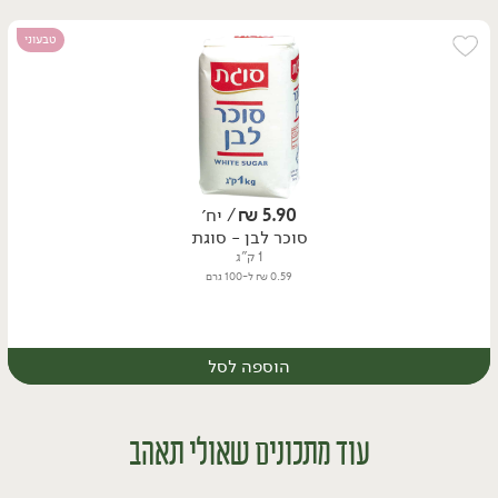
יח׳
ק״ג
טבעוני
5.90
₪
/ יח׳
סוכר לבן - סוגת
1 ק"ג
0.59 ₪ ל-100 גרם
הוספה לסל
יח׳
ק״ג
עוד מתכונים שאולי תאהב