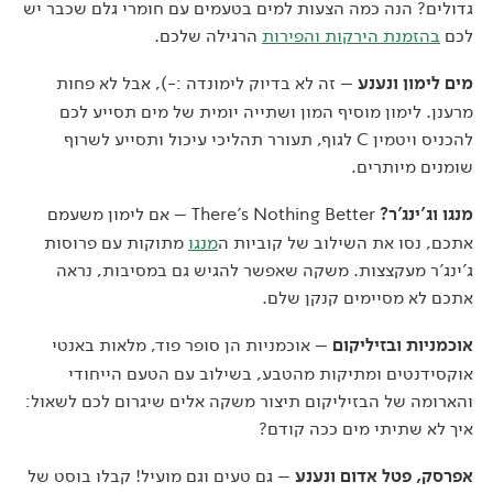
גדולים? הנה כמה הצעות למים בטעמים עם חומרי גלם שכבר יש
לכם
בהזמנת הירקות והפירות
הרגילה שלכם.
מים לימון ונענע
– זה לא בדיוק לימונדה :-), אבל לא פחות
מרענן. לימון מוסיף המון ושתייה יומית של מים תסייע לכם
להכניס ויטמין C לגוף, תעורר תהליכי עיכול ותסייע לשרוף
שומנים מיותרים.
מנגו וג'ינג'ר
?
There's Nothing Better – אם לימון משעמם
אתכם, נסו את השילוב של קוביות ה
מנגו
מתוקות עם פרוסות
ג'ינג'ר מעקצצות. משקה שאפשר להגיש גם במסיבות, נראה
אתכם לא מסיימים קנקן שלם.
אוכמניות ובזיליקום
– אוכמניות הן סופר פוד, מלאות באנטי
אוקסידנטים ומתיקות מהטבע, בשילוב עם הטעם הייחודי
והארומה של הבזיליקום תיצור משקה אלים שיגרום לכם לשאול:
איך לא שתיתי מים ככה קודם?
אפרסק, פטל אדום ונענע
– גם טעים וגם מועיל! קבלו בוסט של