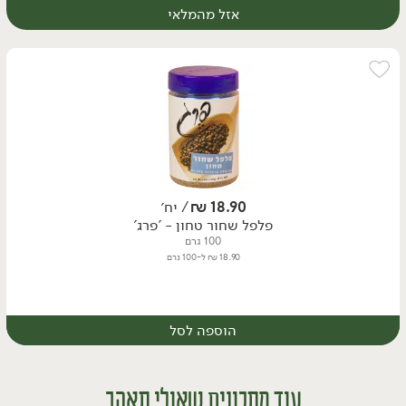
אזל מהמלאי
18.90
₪
/ יח׳
פלפל שחור טחון - 'פרג'
100 גרם
18.90 ₪ ל-100 גרם
הוספה לסל
עוד מתכונים שאולי תאהב