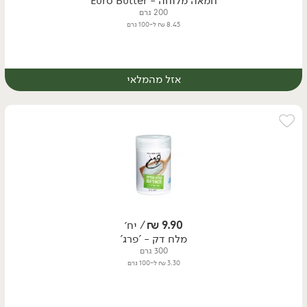
חמאה מלוחה - Euro Butter
200 גרם
8.45 ₪ ל-100 גרם
אזל מהמלאי
יח׳
ק״ג
9.90
₪
/ יח׳
מלח דק - 'פרג'
300 גרם
3.30 ₪ ל-100 גרם