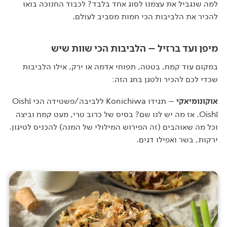
למה שנגביל את עצמנו לסוג אחד בלבד? לכבוד החנוכה בואו
להכיר את הלביבות הכי חמות מסביב לעולם.
מיפן ועד ברזיל – הלביבות הכי שוות שיש
במקום עוד קמח, בטטה, תפוחי אדמה או ירק, אילו הלביבות
שכדי לכם להכיר ולטגן בחג הזה:
אוקונומיאקי
– תגידו Konichiwa ללביבה/פשטידה הכי Oishī
Oishī. אז מה יש לנו שם? בסיס של כרוב טרי, מעט קמח וביצה
וכל מה שאוהבים (זה הפירוש המילולי של המנה) להכניס לטיגון.
ירקות, בשר ואפילו דגים.