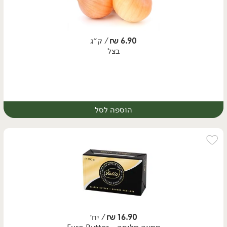
6.90
₪
/ ק״ג
בצל
הוספה לסל
יח׳
ק״ג
16.90
₪
/ יח׳