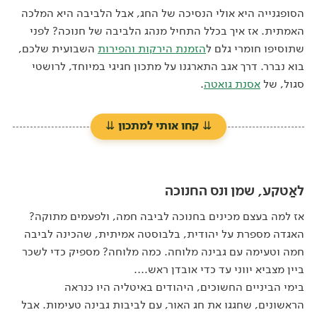
הסופגנייה היא אולי הנסיכה של החג, אבל הלביבה היא המלכה
האמתית. אז איך בכלל התחיל מנהג הלביבה של חנוכה? לפני
שתוסיפו חומרי גלם ל
הזמנת הירקות והפירות
השבועית שלכם,
בוא נברר. דרך אגב התארגנו על מתכון חגיגי במיוחד, לרושטי
סגול, של
אסנת גואטה
.
⇊
קחו אותי למתכון
⇊
לאַטקע, שמן ונס החנוכה
אז למה בעצם מכינים בחנוכה לביבה חמה, ולפעמים מתוקה?
האגדה מספרת על יהודית, בלבוסטה אמיתית, שהכינה לביבה
חמה וטעימה עם גבינה מלוחה. כמה מלוחה? מספיק כדי לשכר
ביין מצביא יווני עד כדי אובדן ראש….
בימי הביניים החשוכים, היהודים באיטליה היו כנראה
הראשונים, שחגגו את חג האור, עם לביבות גבינה טעימות. אבל