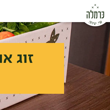
זוג א