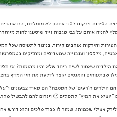
ת הפירות וירקות לפני אחסון לא מומלצת, הם אוהבים
לץ להניח אותם על גבי מגבות נייר שיספגו לחות מיותרת
פירות והירקות אוהבים קירור. בניגוד לתפיסה שכל המש
 אבטיח, מלפפון ועגבנייה שמעדיפים ומחזיקים בטמפרטו
 הילדים שאסור לשים ביחד שלא יהיו מהומות? אז תפוח
לן שבתפוחים והאגסים יקצר לדלעת את חיי המדף בחצי
 הילדים ה'רעים' של המטבח? הם מאוד צבעונים ו"על ה
יוציא את המיץ" לתפוזים 🙂 ויגרום להם להבשיל מהר.
ירק אצילי שכמותו, שמור לו כבוד מלכים והוא דורש אח