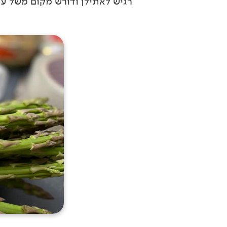
רגיש לאתילן ודורש מקום משל ע